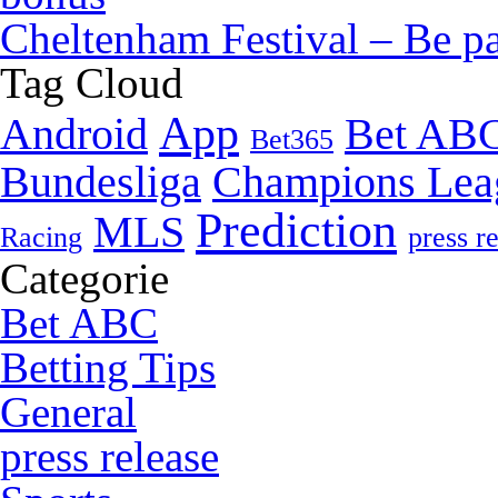
Cheltenham Festival – Be pa
Tag Cloud
App
Android
Bet AB
Bet365
Bundesliga
Champions Lea
Prediction
MLS
Racing
press r
Categorie
Bet ABC
Betting Tips
General
press release