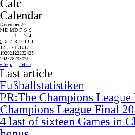
Calendar
Dezember 2011
M
D
M
D
F
S
S
1
2
3
4
5
6
7
8
9
10
11
12
13
14
15
16
17
18
19
20
21
22
23
24
25
26
27
28
29
30
31
« Sep.
Feb. »
Last article
Fußballstatistiken
PR:The Champions League F
Champions League Final 2
4 last of sixteen Games in
bonus