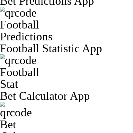
Bet Predictions App
Football Statistic App
Bet Calculator App