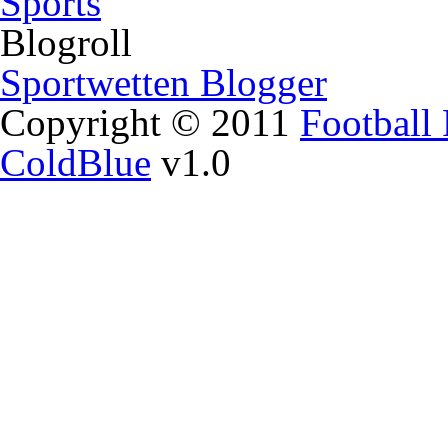
Sports
Blogroll
Sportwetten Blogger
Copyright © 2011
Football 
ColdBlue
v1.0