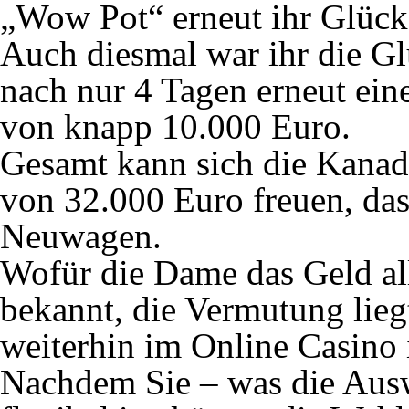
„Wow Pot“ erneut ihr Glück
Auch diesmal war ihr die Gl
nach nur 4 Tagen erneut ein
von knapp 10.000 Euro.
Gesamt kann sich die Kanad
von 32.000 Euro freuen, das
Neuwagen.
Wofür die Dame das Geld all
bekannt, die Vermutung liegt
weiterhin im Online Casino 
Nachdem Sie – was die Auswa