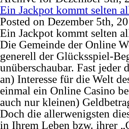
Ein Jackpot kommt selten al
Posted on Dezember 5th, 2
Ein Jackpot kommt selten al
Die Gemeinde der Online W
generell der Glücksspiel-Beg
unüberschaubar. Fast jeder 
an) Interesse für die Welt d
einmal ein Online Casino be
auch nur kleinen) Geldbetra
Doch die allerwenigsten die
in Ihrem Leben bzw. ihrer „