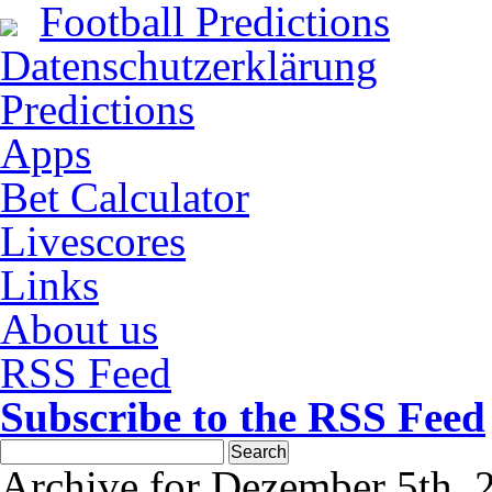
Football Predictions
Datenschutzerklärung
Predictions
Apps
Bet Calculator
Livescores
Links
About us
RSS Feed
Subscribe to the RSS Feed
Archive for Dezember 5th, 